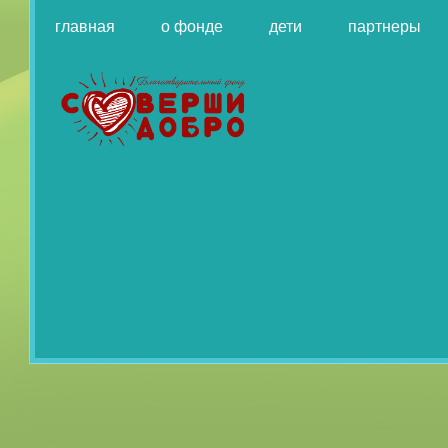
главная
о фонде
дети
партнеры