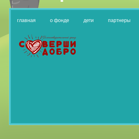
главная
о фонде
дети
партнеры