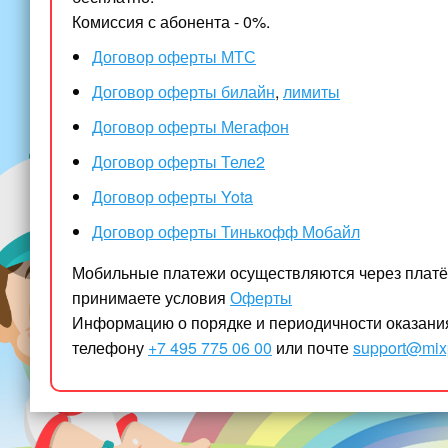
Комиссия с абонента - 0%.
Договор оферты МТС
Договор оферты
б
илайн
,
лимиты
Договор оферты Мегафон
Договор оферты Теле
2
Договор оферты
Yota
Договор оферты
Тинькофф
Мобайл
Мобильные платежи осуществляются через платё
принимаете условия
Оферты
Информацию о порядке и периодичности оказания 
телефону
+7 495 775 06 00
или почте
support@mixp