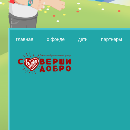
главная
о фонде
дети
партнеры