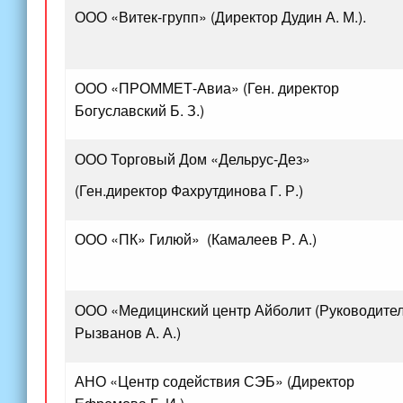
ООО
«Витек
-групп»
(Директор
Дудин А. М.).
ООО
«ПРОММЕТ
-Авиа»
(Ген
. директор
Богуславский Б. З.)
ООО Торговый Дом
«Дельрус
-Дез»
(Ген
.директор Фахрутдинова Г. Р.)
ООО
«ПК
» Гилюй»
(Камалеев
Р. А.)
ООО
«Медицинский
центр Айболит
(Руководите
Рызванов А. А.)
АНО
«Центр
содействия СЭБ»
(Директор