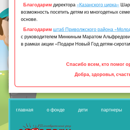
Благодарим
директора
«Казанского
цирка»
Шари
возможность посетить детям из многодетных сем
основе.
Благодарим
штаб Приволжского района
«Моло
с руководителем Минкиным Маратом Альфредович
в рамках акции
«Подари
Новый Год детям-сирота
Спасибо всем, кто помог о
Добра, здоровья, счас
главная
о фонде
дети
партнеры