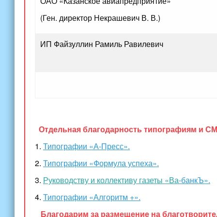
ОАО
«Казанское
авиапредприятие»
(Ген
. директор Некрашевич В. В.)
ИП Файзуллин Рамиль Равилевич
Отдельная благодарность типографиям и СМ
1.
Типографии
«А
-Пресс».
2.
Типографии
«Формула
успеха».
3.
Руководству и коллективу газеты
«Ва
-банкЪ»
.
4.
Типографии
«Алгоритм
+».
Благодарим за размещение на благотворител