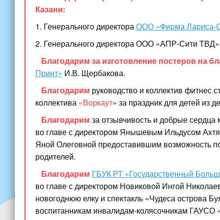
Казани:
1. Генерального директора
ООО
«Фирма
Лариса-
2. Генерального директора ООО
«АПР
-Сити ТВД»
Благодарим за изготовление постеров на б
Принт»
И.В. Щербакова.
Благодарим
руководство и коллектив фитнес с
коллектива
«Воркаут
» за праздник для детей из 
Благодарим
за отзывчивость и добрые сердца
во главе с директором Янышевым Ильдусом Ахтя
Яной Олеговной предоставившим возможность пос
родителей.
Благодарим
ГБУК РТ
«Государственный
Большо
во главе с директором Новиковой Ингой Николае
новогоднюю елку и спектакль
«Чудеса
острова Бу
воспитанникам инвалидам-колясочникам ГАУСО