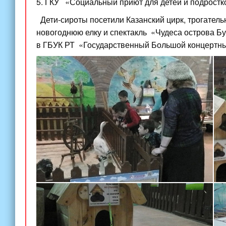
5. ГКУ
«Социальный
приют для детей и подростк
Дети-сироты посетили Казанский цирк, трогател
новогоднюю елку и спектакль
«Чудеса
острова Бу
в ГБУК РТ
«Государственный
Большой концертны