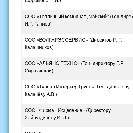
Ефремова Г. И.)
ООО
«Тепличный
комбинат „Майский“
(Ген
.дире
И.Г. Ганиев)
ООО
«ВОЛГАРЭССЕРВИС
»
(Директор
Р. Г.
Калашников)
ООО
«АЛЬЯНС
ТЕХНО»
(Ген
. директору Г.Р.
Сиразиевой)
ООО
«Тулпар
Интерьер Групп»
(Ген
. директору
Калачёву А.В.)
ООО
«Фирма
» Исцеление»
(Директору
Хайрутдинову И. Л.)